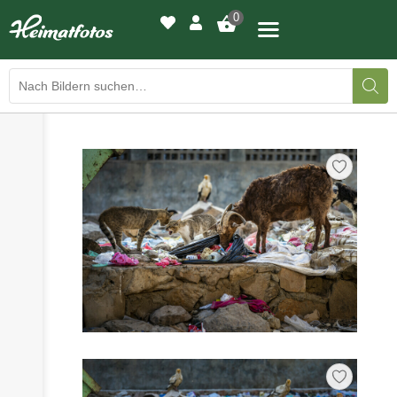
0
›
›
BILDERGALERIE
DRUCKQUALITÄTEN
›
LED-LEUCHTBILDER
›
WIR DRUCKEN IHR BILD
›
AUSSTELLUNGEN
›
HEIMATLICHTER
KONTAKT
›