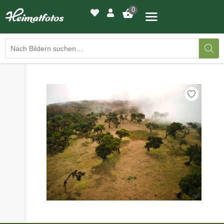
0
›
›
BILDERGALERIE
DRUCKQUALITÄTEN
›
LED-LEUCHTBILDER
›
WIR DRUCKEN IHR BILD
›
AUSSTELLUNGEN
›
HEIMATLICHTER
KONTAKT
›