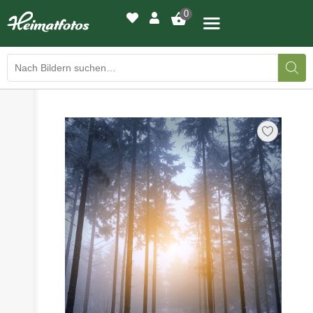
0
›
›
BILDERGALERIE
DRUCKQUALITÄTEN
›
LED-LEUCHTBILDER
›
WIR DRUCKEN IHR BILD
›
AUSSTELLUNGEN
›
HEIMATLICHTER
KONTAKT
›