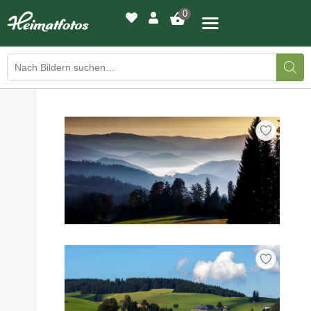
0
›
›
BILDERGALERIE
DRUCKQUALITÄTEN
›
LED-LEUCHTBILDER
›
WIR DRUCKEN IHR BILD
›
AUSSTELLUNGEN
›
HEIMATLICHTER
KONTAKT
›