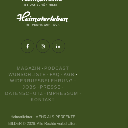
MAGAZIN
·
PODCAST
WUNSCHLISTE
·
FAQ
·
AGB
·
WIDERRUFSBELEHRUNG
·
JOBS
·
PRESSE
·
DATENSCHUTZ
·
IMPRESSUM
·
KONTAKT
Heimatlichter | MEHR ALS PERFEKTE
BILDER © 2026. Alle Rechte vorbehalten.