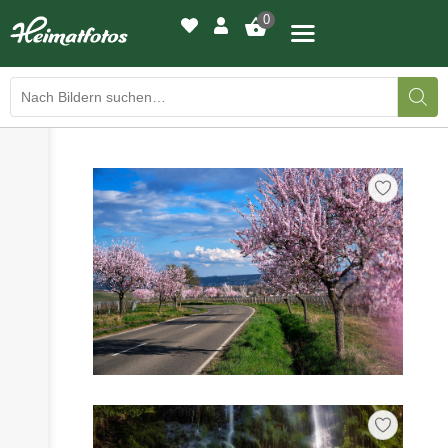
0
›
›
BILDERGALERIE
DRUCKQUALITÄTEN
›
LED-LEUCHTBILDER
›
WIR DRUCKEN IHR BILD
›
AUSSTELLUNGEN
›
HEIMATLICHTER
KONTAKT
›