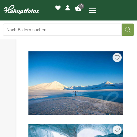
0
›
›
BILDERGALERIE
DRUCKQUALITÄTEN
›
LED-LEUCHTBILDER
›
WIR DRUCKEN IHR BILD
›
AUSSTELLUNGEN
›
HEIMATLICHTER
KONTAKT
›