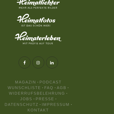
MAGAZIN
·
PODCAST
WUNSCHLISTE
·
FAQ
·
AGB
·
WIDERRUFSBELEHRUNG
·
JOBS
·
PRESSE
·
DATENSCHUTZ
·
IMPRESSUM
·
KONTAKT