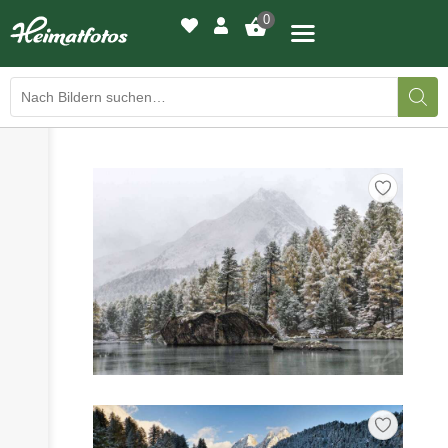
0
›
›
BILDERGALERIE
DRUCKQUALITÄTEN
›
LED-LEUCHTBILDER
›
WIR DRUCKEN IHR BILD
›
AUSSTELLUNGEN
›
HEIMATLICHTER
KONTAKT
›