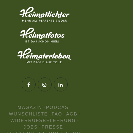
MAGAZIN
·
PODCAST
WUNSCHLISTE
·
FAQ
·
AGB
·
WIDERRUFSBELEHRUNG
·
JOBS
·
PRESSE
·