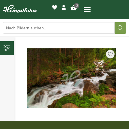
0
BILDERGALERIE
›
DRUCKQUALITÄTEN
›
LED-LEUCHTBILDER
›
WIR DRUCKEN IHR BILD
›
AUSSTELLUNGEN
HEIMATLICHTER
›
KONTAKT
›