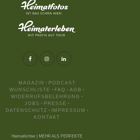
MAGAZIN
·
PODCAST
WUNSCHLISTE
·
FAQ
·
AGB
·
WIDERRUFSBELEHRUNG
·
JOBS
·
PRESSE
·
DATENSCHUTZ
·
IMPRESSUM
·
KONTAKT
Heimatlichter | MEHR ALS PERFEKTE