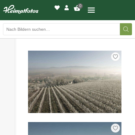
0
›
›
BILDERGALERIE
DRUCKQUALITÄTEN
›
LED-LEUCHTBILDER
›
WIR DRUCKEN IHR BILD
›
AUSSTELLUNGEN
›
HEIMATLICHTER
KONTAKT
›