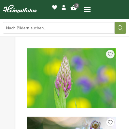
0
›
›
BILDERGALERIE
DRUCKQUALITÄTEN
›
LED-LEUCHTBILDER
›
WIR DRUCKEN IHR BILD
›
AUSSTELLUNGEN
›
HEIMATLICHTER
KONTAKT
›