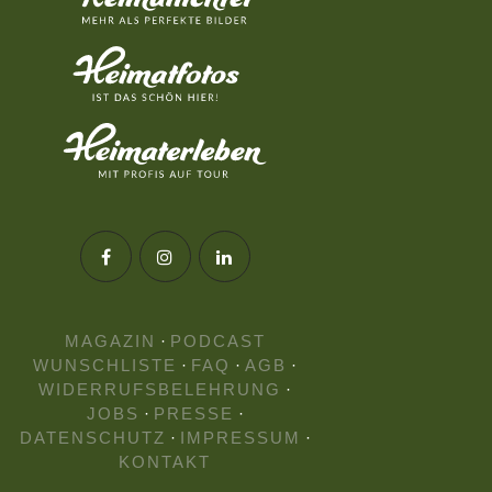
MAGAZIN
·
PODCAST
WUNSCHLISTE
·
FAQ
·
AGB
·
WIDERRUFSBELEHRUNG
·
JOBS
·
PRESSE
·
DATENSCHUTZ
·
IMPRESSUM
·
KONTAKT