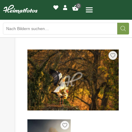
0
›
›
BILDERGALERIE
DRUCKQUALITÄTEN
›
LED-LEUCHTBILDER
›
WIR DRUCKEN IHR BILD
›
AUSSTELLUNGEN
›
HEIMATLICHTER
KONTAKT
›