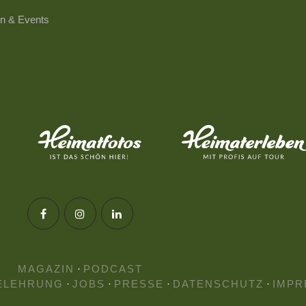
n & Events
MAGAZIN
·
PODCAST
ELEHRUNG
·
JOBS
·
PRESSE
·
DATENSCHUTZ
·
IMPR