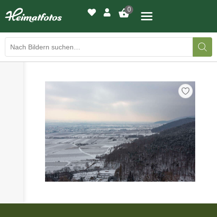
0
›
›
BILDERGALERIE
DRUCKQUALITÄTEN
›
LED-LEUCHTBILDER
›
WIR DRUCKEN IHR BILD
›
AUSSTELLUNGEN
›
HEIMATLICHTER
KONTAKT
›