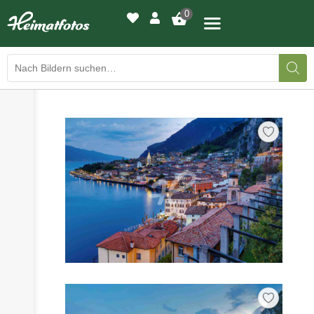
0
›
›
BILDERGALERIE
DRUCKQUALITÄTEN
›
LED-LEUCHTBILDER
›
WIR DRUCKEN IHR BILD
›
AUSSTELLUNGEN
›
HEIMATLICHTER
KONTAKT
›