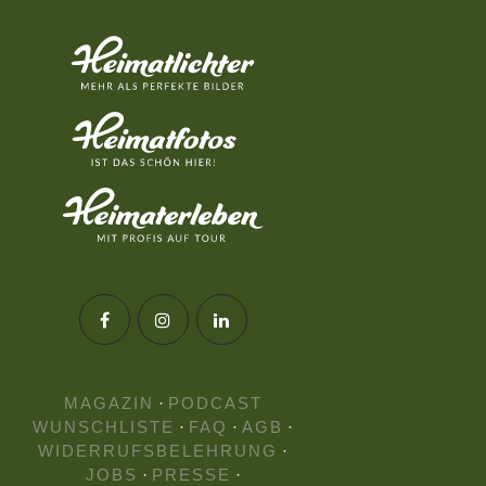
MAGAZIN
·
PODCAST
WUNSCHLISTE
·
FAQ
·
AGB
·
WIDERRUFSBELEHRUNG
·
JOBS
·
PRESSE
·