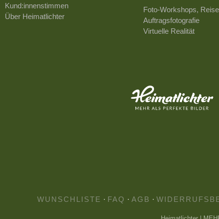
Kund:innenstimmen
Foto-Workshops, Reise
Über Heimatlichter
Auftragsfotografie
Virtuelle Realität
WUNSCHLISTE
·
FAQ
·
AGB
·
WIDERRUFSB
Heimatlichter | ME