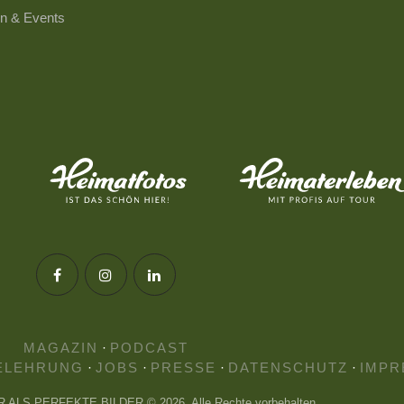
n & Events
MAGAZIN
·
PODCAST
ELEHRUNG
·
JOBS
·
PRESSE
·
DATENSCHUTZ
·
IMPR
HR ALS PERFEKTE BILDER © 2026. Alle Rechte vorbehalten.