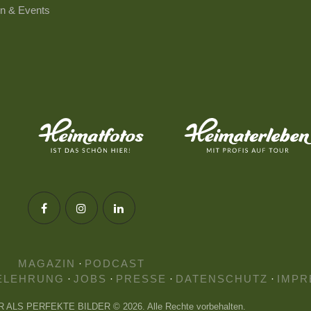
n & Events
MAGAZIN
·
PODCAST
ELEHRUNG
·
JOBS
·
PRESSE
·
DATENSCHUTZ
·
IMPR
HR ALS PERFEKTE BILDER © 2026. Alle Rechte vorbehalten.