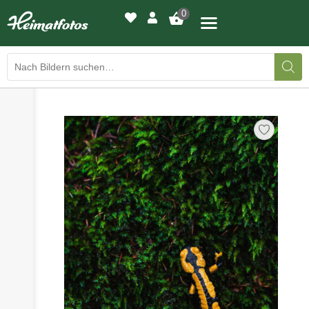
0
›
›
BILDERGALERIE
DRUCKQUALITÄTEN
›
LED-LEUCHTBILDER
›
WIR DRUCKEN IHR BILD
›
AUSSTELLUNGEN
›
HEIMATLICHTER
KONTAKT
›