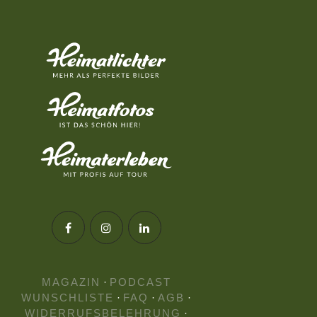
MAGAZIN
·
PODCAST
WUNSCHLISTE
·
FAQ
·
AGB
·
WIDERRUFSBELEHRUNG
·