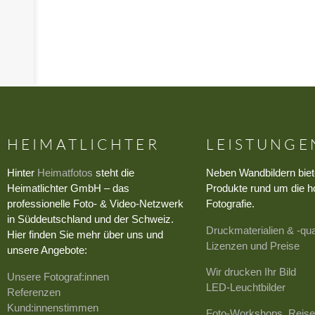
›
›
›
HEIMATLICHTER
LEISTUNGE
Hinter
Heimatfotos
steht die
Neben Wandbildern biet
Heimatlichter GmbH – das
Produkte rund um die h
professionelle Foto- & Video-Netzwerk
Fotografie.
in Süddeutschland und der Schweiz.
Druckmaterialien & -qua
Hier finden Sie mehr über uns und
Lizenzen und Preise
unsere Angebote:
Wir drucken Ihr Bild
Unsere Fotograf:innen
LED-Leuchtbilder
Referenzen
Kund:innenstimmen
Foto-Workshops, Reise