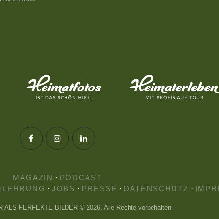
MAGAZIN
·
PODCAST
ELEHRUNG
·
JOBS
·
PRESSE
·
DATENSCHUTZ
·
IMPR
HR ALS PERFEKTE BILDER © 2026. Alle Rechte vorbehalten.