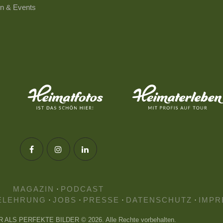
n & Events
MAGAZIN
·
PODCAST
ELEHRUNG
·
JOBS
·
PRESSE
·
DATENSCHUTZ
·
IMPR
HR ALS PERFEKTE BILDER © 2026. Alle Rechte vorbehalten.