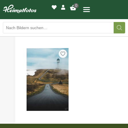
0
›
›
BILDERGALERIE
DRUCKQUALITÄTEN
›
LED-LEUCHTBILDER
›
WIR DRUCKEN IHR BILD
›
AUSSTELLUNGEN
›
HEIMATLICHTER
KONTAKT
›