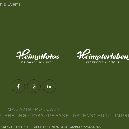
n & Events
MAGAZIN
·
PODCAST
ELEHRUNG
·
JOBS
·
PRESSE
·
DATENSCHUTZ
·
IMPR
HR ALS PERFEKTE BILDER © 2026. Alle Rechte vorbehalten.