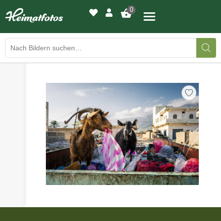
0
›
›
BILDERGALERIE
DRUCKQUALITÄTEN
›
LED-LEUCHTBILDER
›
WIR DRUCKEN IHR BILD
›
AUSSTELLUNGEN
›
HEIMATLICHTER
KONTAKT
›