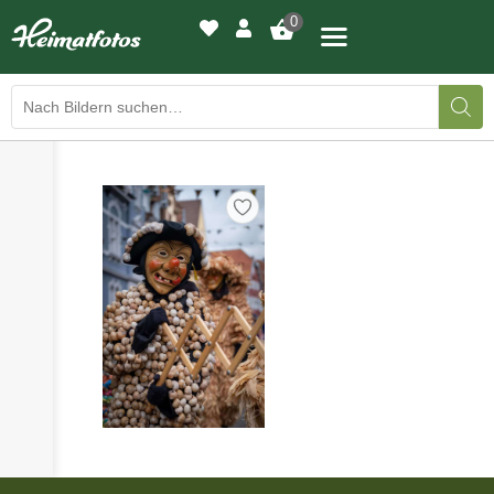
0
›
›
BILDERGALERIE
DRUCKQUALITÄTEN
›
LED-LEUCHTBILDER
›
WIR DRUCKEN IHR BILD
›
AUSSTELLUNGEN
›
HEIMATLICHTER
KONTAKT
›