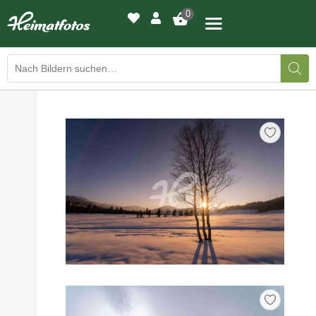
0
›
›
BILDERGALERIE
DRUCKQUALITÄTEN
›
LED-LEUCHTBILDER
›
WIR DRUCKEN IHR BILD
›
AUSSTELLUNGEN
›
HEIMATLICHTER
KONTAKT
›