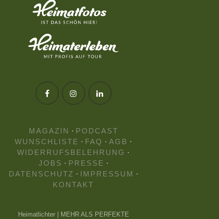
MAGAZIN
·
PODCAST
WUNSCHLISTE
·
FAQ
·
AGB
·
WIDERRUFSBELEHRUNG
·
JOBS
·
PRESSE
·
DATENSCHUTZ
·
IMPRESSUM
·
KONTAKT
Heimatlichter | MEHR ALS PERFEKTE