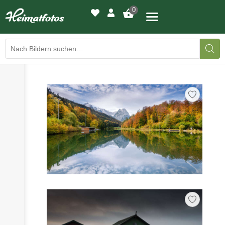
0
›
›
BILDERGALERIE
DRUCKQUALITÄTEN
›
LED-LEUCHTBILDER
›
WIR DRUCKEN IHR BILD
›
AUSSTELLUNGEN
›
HEIMATLICHTER
KONTAKT
›