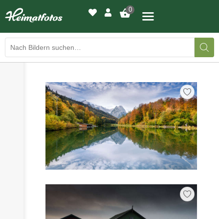
0
›
›
BILDERGALERIE
DRUCKQUALITÄTEN
›
LED-LEUCHTBILDER
›
WIR DRUCKEN IHR BILD
›
AUSSTELLUNGEN
›
HEIMATLICHTER
KONTAKT
›