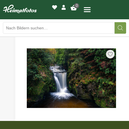
0
›
›
BILDERGALERIE
DRUCKQUALITÄTEN
›
LED-LEUCHTBILDER
›
WIR DRUCKEN IHR BILD
›
AUSSTELLUNGEN
›
HEIMATLICHTER
KONTAKT
›