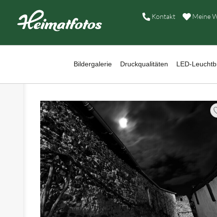
B
Kontakt
Meine W
D
›
L
Bildergalerie
Druckqualitäten
LED-Leuchtbi
›
W
B
›
A
›
H
›
K
›