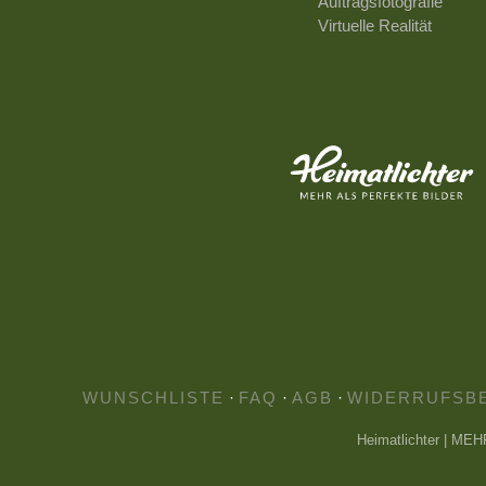
Auftragsfotografie
Virtuelle Realität
WUNSCHLISTE
·
FAQ
·
AGB
·
WIDERRUFSB
Heimatlichter | ME