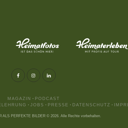
MAGAZIN
·
PODCAST
ELEHRUNG
·
JOBS
·
PRESSE
·
DATENSCHUTZ
·
IMPR
HR ALS PERFEKTE BILDER © 2026. Alle Rechte vorbehalten.