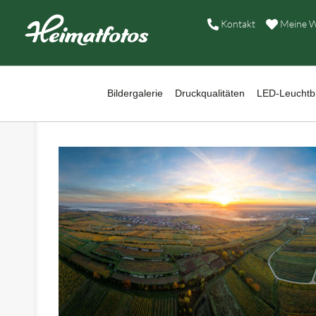
B
Kontakt
Meine W
D
›
L
Bildergalerie
Druckqualitäten
LED-Leuchtbi
›
W
B
›
A
›
H
›
K
›