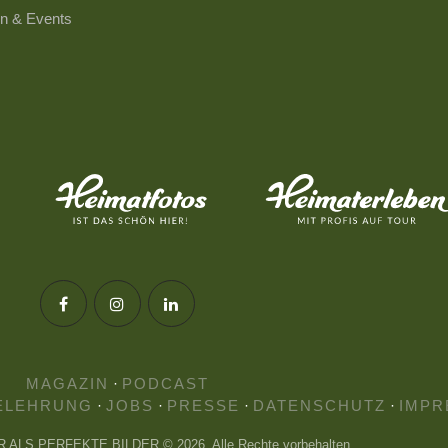
n & Events
MAGAZIN
·
PODCAST
ELEHRUNG
·
JOBS
·
PRESSE
·
DATENSCHUTZ
·
IMPR
HR ALS PERFEKTE BILDER © 2026. Alle Rechte vorbehalten.