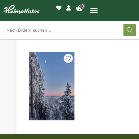
0
›
›
BILDERGALERIE
DRUCKQUALITÄTEN
›
LED-LEUCHTBILDER
›
WIR DRUCKEN IHR BILD
›
AUSSTELLUNGEN
›
HEIMATLICHTER
KONTAKT
›