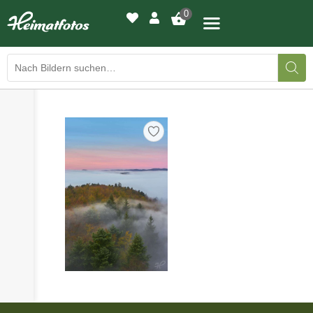
0
›
›
BILDERGALERIE
DRUCKQUALITÄTEN
›
LED-LEUCHTBILDER
›
WIR DRUCKEN IHR BILD
›
AUSSTELLUNGEN
›
HEIMATLICHTER
KONTAKT
›