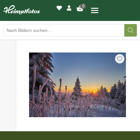
0
›
›
BILDERGALERIE
DRUCKQUALITÄTEN
›
LED-LEUCHTBILDER
›
WIR DRUCKEN IHR BILD
›
AUSSTELLUNGEN
›
HEIMATLICHTER
KONTAKT
›