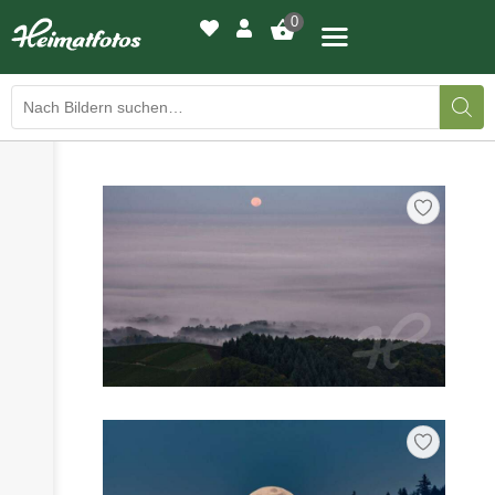
0
›
›
BILDERGALERIE
DRUCKQUALITÄTEN
›
LED-LEUCHTBILDER
›
WIR DRUCKEN IHR BILD
›
AUSSTELLUNGEN
›
HEIMATLICHTER
KONTAKT
›