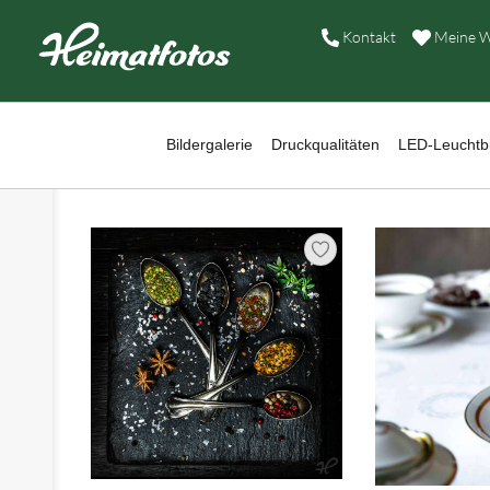
B
Kontakt
Meine W
D
›
L
Bildergalerie
Druckqualitäten
LED-Leuchtbi
›
W
B
›
A
›
H
›
K
›