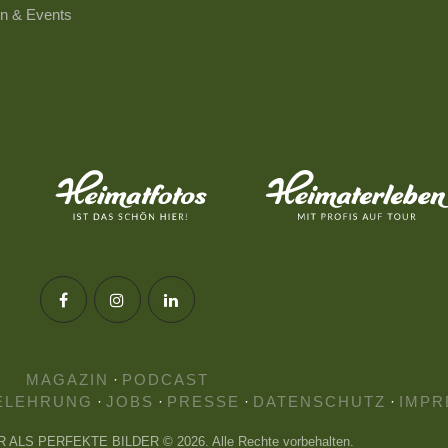
n & Events
MAGAZIN
·
PODCAST
ELEHRUNG
·
JOBS
·
PRESSE
·
DATENSCHUTZ
·
IMPR
HR ALS PERFEKTE BILDER © 2026. Alle Rechte vorbehalten.