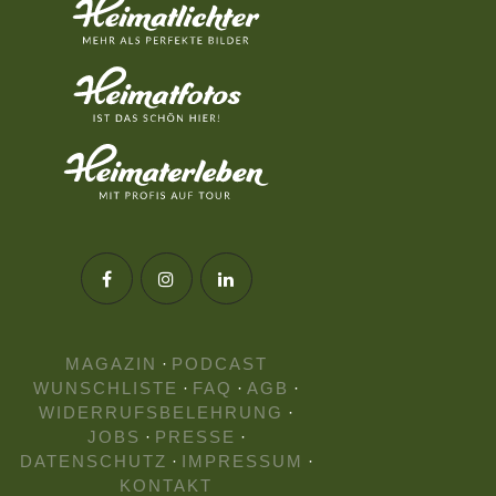
MAGAZIN
·
PODCAST
WUNSCHLISTE
·
FAQ
·
AGB
·
WIDERRUFSBELEHRUNG
·
JOBS
·
PRESSE
·
DATENSCHUTZ
·
IMPRESSUM
·
KONTAKT