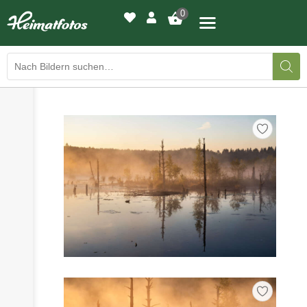
0
›
›
BILDERGALERIE
DRUCKQUALITÄTEN
›
LED-LEUCHTBILDER
›
WIR DRUCKEN IHR BILD
›
AUSSTELLUNGEN
›
HEIMATLICHTER
KONTAKT
›