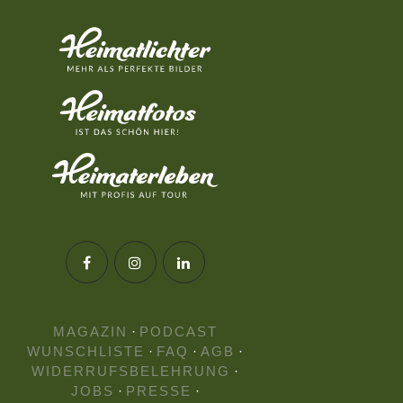
MAGAZIN
·
PODCAST
WUNSCHLISTE
·
FAQ
·
AGB
·
WIDERRUFSBELEHRUNG
·
JOBS
·
PRESSE
·