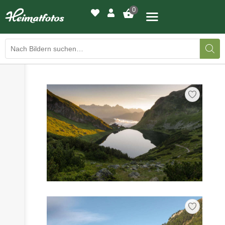
0
›
›
BILDERGALERIE
DRUCKQUALITÄTEN
›
LED-LEUCHTBILDER
›
WIR DRUCKEN IHR BILD
›
AUSSTELLUNGEN
›
HEIMATLICHTER
KONTAKT
›