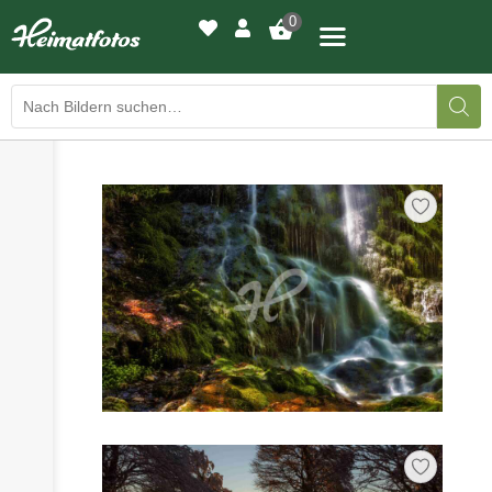
0
›
›
BILDERGALERIE
DRUCKQUALITÄTEN
›
LED-LEUCHTBILDER
›
WIR DRUCKEN IHR BILD
›
AUSSTELLUNGEN
›
HEIMATLICHTER
KONTAKT
›