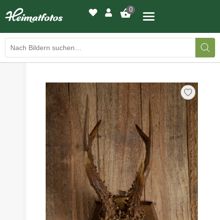
0
›
›
BILDERGALERIE
DRUCKQUALITÄTEN
›
LED-LEUCHTBILDER
›
WIR DRUCKEN IHR BILD
›
AUSSTELLUNGEN
›
HEIMATLICHTER
KONTAKT
›