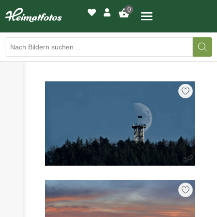
0
›
›
BILDERGALERIE
DRUCKQUALITÄTEN
›
LED-LEUCHTBILDER
›
WIR DRUCKEN IHR BILD
›
AUSSTELLUNGEN
›
HEIMATLICHTER
KONTAKT
›