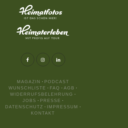
MAGAZIN
·
PODCAST
WUNSCHLISTE
·
FAQ
·
AGB
·
WIDERRUFSBELEHRUNG
·
JOBS
·
PRESSE
·
DATENSCHUTZ
·
IMPRESSUM
·
KONTAKT