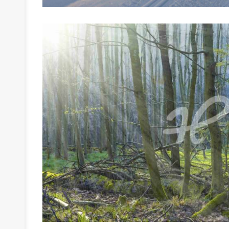
›
›
›