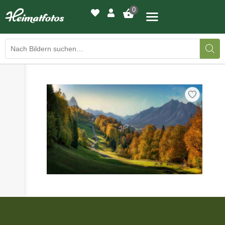
0
›
›
BILDERGALERIE
DRUCKQUALITÄTEN
›
LED-LEUCHTBILDER
›
WIR DRUCKEN IHR BILD
›
AUSSTELLUNGEN
›
HEIMATLICHTER
KONTAKT
›