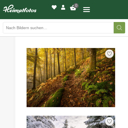
0
›
›
BILDERGALERIE
DRUCKQUALITÄTEN
›
LED-LEUCHTBILDER
›
WIR DRUCKEN IHR BILD
›
AUSSTELLUNGEN
›
HEIMATLICHTER
KONTAKT
›