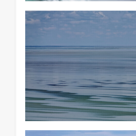
›
›
›