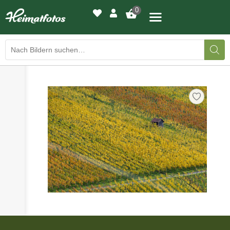
0
›
›
BILDERGALERIE
DRUCKQUALITÄTEN
›
LED-LEUCHTBILDER
›
WIR DRUCKEN IHR BILD
›
AUSSTELLUNGEN
›
HEIMATLICHTER
KONTAKT
›