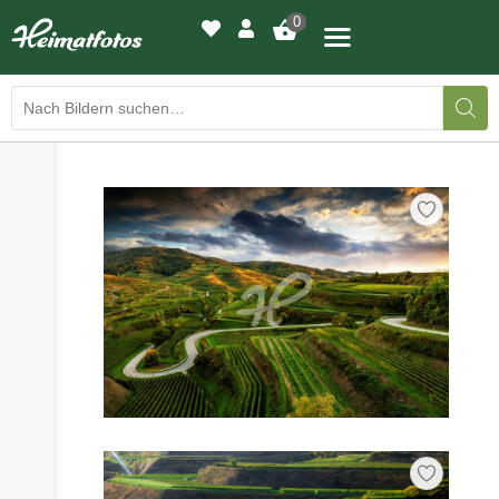
0
›
›
BILDERGALERIE
DRUCKQUALITÄTEN
›
LED-LEUCHTBILDER
›
WIR DRUCKEN IHR BILD
›
AUSSTELLUNGEN
›
HEIMATLICHTER
KONTAKT
›