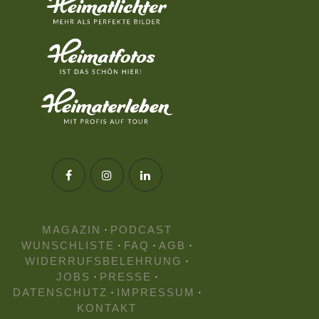
MAGAZIN
·
PODCAST
WUNSCHLISTE
·
FAQ
·
AGB
·
WIDERRUFSBELEHRUNG
·
JOBS
·
PRESSE
·
DATENSCHUTZ
·
IMPRESSUM
·
KONTAKT