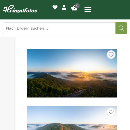
0
›
›
BILDERGALERIE
DRUCKQUALITÄTEN
›
LED-LEUCHTBILDER
›
WIR DRUCKEN IHR BILD
›
AUSSTELLUNGEN
›
HEIMATLICHTER
KONTAKT
›