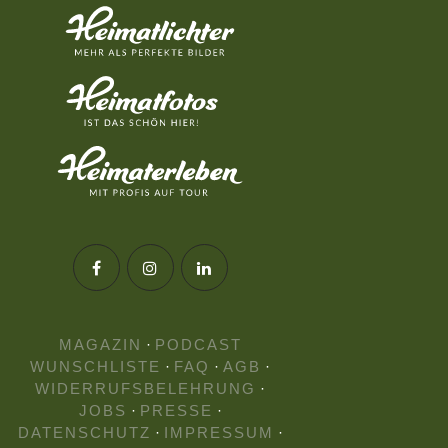
MAGAZIN
·
PODCAST
WUNSCHLISTE
·
FAQ
·
AGB
·
WIDERRUFSBELEHRUNG
·
JOBS
·
PRESSE
·
DATENSCHUTZ
·
IMPRESSUM
·