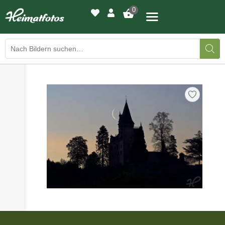
0
›
›
BILDERGALERIE
DRUCKQUALITÄTEN
›
LED-LEUCHTBILDER
›
WIR DRUCKEN IHR BILD
›
AUSSTELLUNGEN
›
HEIMATLICHTER
KONTAKT
›