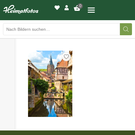
0
›
›
BILDERGALERIE
DRUCKQUALITÄTEN
›
LED-LEUCHTBILDER
›
WIR DRUCKEN IHR BILD
›
AUSSTELLUNGEN
›
HEIMATLICHTER
KONTAKT
›