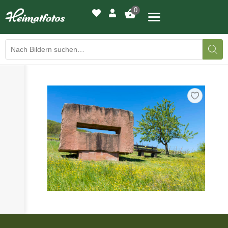
0
›
›
BILDERGALERIE
DRUCKQUALITÄTEN
›
LED-LEUCHTBILDER
›
WIR DRUCKEN IHR BILD
›
AUSSTELLUNGEN
›
HEIMATLICHTER
KONTAKT
›