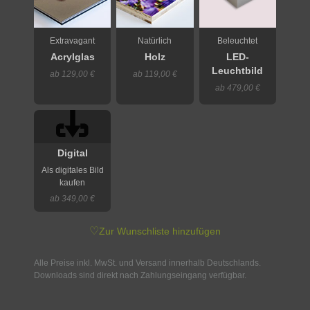
Extravagant
Natürlich
Beleuchtet
Acrylglas
Holz
LED-
Leuchtbild
ab 129,00 €
ab 119,00 €
ab 479,00 €
Digital
Als digitales Bild
kaufen
ab 349,00 €
♡
Zur Wunschliste hinzufügen
Alle Preise inkl. MwSt. und Versand innerhalb Deutschlands.
Downloads sind direkt nach Zahlungseingang verfügbar.