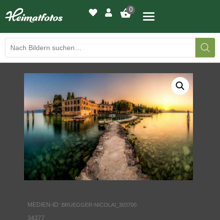
0
BILDERGALERIE
DRUCKQUALITÄTEN
LED-LEUCHTBILDER
WIR DRUCKEN IHR BILD
AUSSTELLUNGEN
HEIMATLICHTER
MEDIEN-ID:
BRUEGGER-NICOLAI_303700
KONTAKT
34377