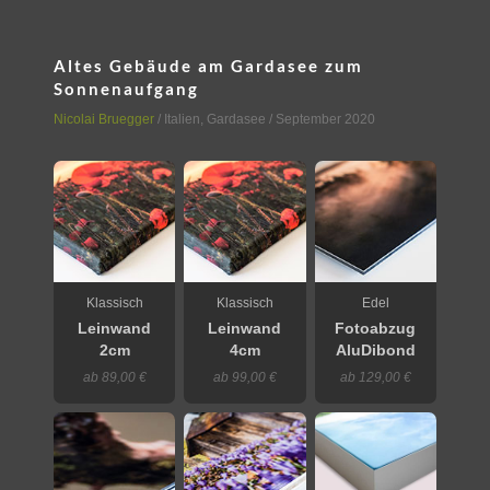
Altes Gebäude am Gardasee zum
Sonnenaufgang
Nicolai Bruegger
/
Italien
,
Gardasee
/ September 2020
Klassisch
Klassisch
Edel
Leinwand
Leinwand
Fotoabzug
2cm
4cm
AluDibond
ab 89,00 €
ab 99,00 €
ab 129,00 €